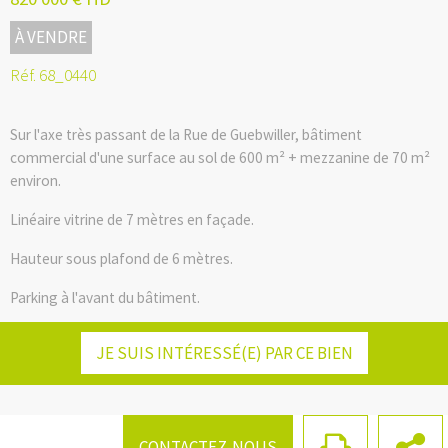
À VENDRE
Réf. 68_0440
Sur l'axe très passant de la Rue de Guebwiller, bâtiment
commercial d'une surface au sol de 600 m² + mezzanine de 70 m²
environ.
Linéaire vitrine de 7 mètres en façade.
Hauteur sous plafond de 6 mètres.
Parking à l'avant du bâtiment.
Facebook
Twitter
LinkedIn
Email
Le prix de vente est présenté net vendeur : les honoraires sont de
JE SUIS INTÉRESSÉ(E) PAR CE BIEN
6%(HT) du montant du prix de vente à la charge de l’acquéreur
Taxe foncière :
9500
Les informations sur les risques auxquels ce bien est exposé sont
CONTACTEZ-NOUS