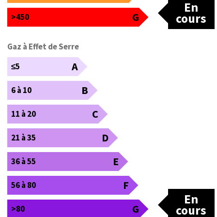
En
G
cours
>450
Gaz à Effet de Serre
A
≤5
B
6 à 10
C
11 à 20
D
21 à 35
E
36 à 55
F
56 à 80
En
G
cours
>80