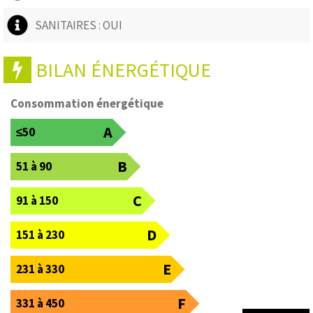
SANITAIRES : OUI
BILAN ÉNERGÉTIQUE
Consommation énergétique
A
≤50
B
51 à 90
C
91 à 150
D
151 à 230
E
231 à 330
F
331 à 450