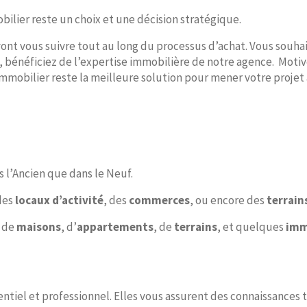
bilier reste un choix et une décision stratégique.
 vont vous suivre tout au long du processus d’achat. Vous sou
s, bénéficiez de l’expertise immobilière de notre agence. Moti
mobilier reste la meilleure solution pour mener votre projet à 
 l’Ancien que dans le Neuf.
des
locaux d’activité
, des
commerces
, ou encore des
terrain
x de
maisons
, d’
appartements
, de
terrains
, et quelques
imm
entiel et professionnel. Elles vous assurent des connaissances