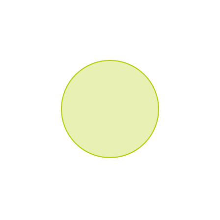
OUI
S POTEAUX DS HALL :
E
GE EXTÉRIEUR : POSSIBLE
E SHOW ROOM : 550
E TOTALE : 607