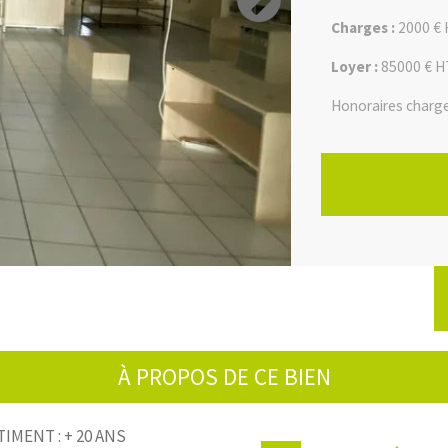
Charges :
2000 €
Loyer :
85000 € H
Honoraires charge
Les informations s
le site Géorisques 
À PROPOS DE CE BIEN
TIMENT : + 20 ANS