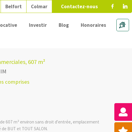
Belfort
Colmar
Contactez-nous
locative
Investir
Blog
Honoraires
merciales, 607 m²
EIM
ges comprises
de 607 m² environ sans droit d'entrée, emplacement
té de BUT et TOUT SALON.