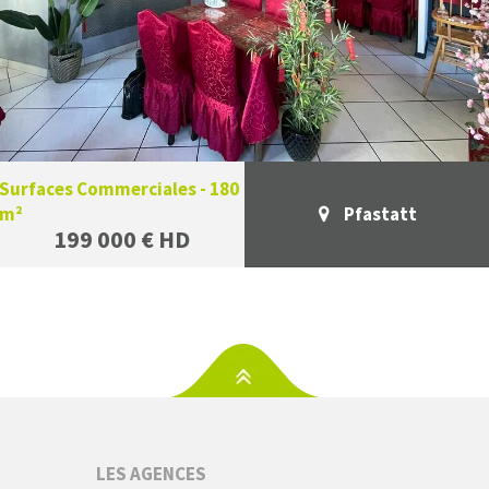
Surfaces Commerciales - 180
m²
Pfastatt
199 000 € HD
S
LES AGENCES