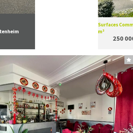
Surfaces Comme
tenheim
m²
250 00