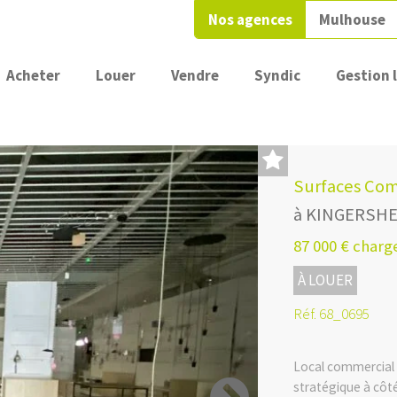
Nos agences
Mulhouse
Acheter
Louer
Vendre
Syndic
Gestion 
Surfaces Com
à KINGERSH
87 000 € char
À LOUER
Réf. 68_0695
Local commercial 
stratégique à cô