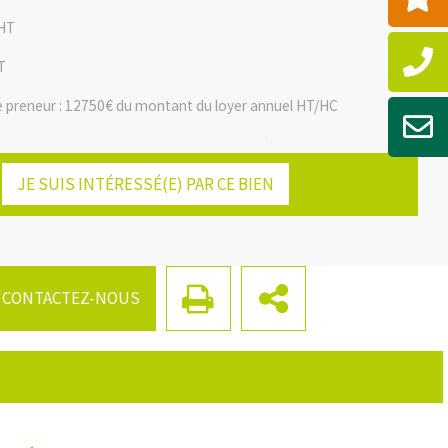
 HT
T
 preneur : 12750€ du montant du loyer annuel HT/HC
ur les risques auxquels ce bien est exposé sont disponibles sur
Facebook
Twitter
LinkedIn
Email
:
www.georisques.gouv.fr
JE SUIS INTÉRESSÉ(E) PAR CE BIEN
CONTACTEZ-NOUS