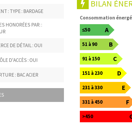
BILAN ÉNE
NT : TYPE : BARDAGE
Consommation énergé
S HONORÉES PAR: :
A
≤50
UR
B
51 à 90
CE DE DÉTAIL : OUI
C
91 à 150
LE D'ACCÈS : OUI
D
151 à 230
TURE : BAC ACIER
E
231 à 330
ES
F
331 à 450
>450
UI