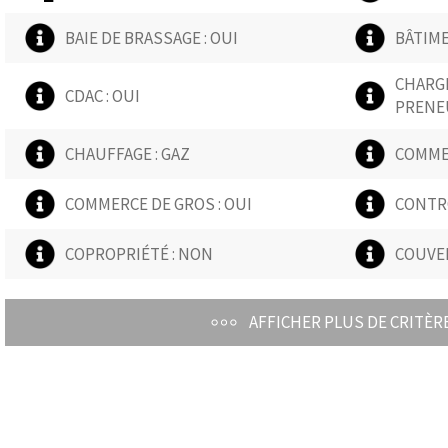
BAIE DE BRASSAGE : OUI
BÂTIME
CHARGE
CDAC : OUI
PRENE
CHAUFFAGE : GAZ
COMMER
COMMERCE DE GROS : OUI
CONTRÔ
COPROPRIÉTÉ : NON
COUVER
AFFICHER PLUS DE CRITÈR
DISPOSITION INTÉRIEURE :
ERP : O
OUVERT