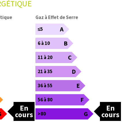
RGÉTIQUE
tique
Gaz à Effet de Serre
A
≤5
B
6 à 10
C
11 à 20
D
21 à 35
E
36 à 55
F
56 à 80
En
En
G
G
cours
cours
>80