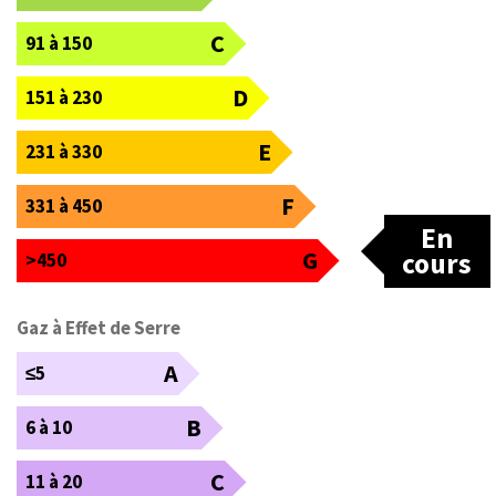
C
91 à 150
D
151 à 230
E
231 à 330
F
331 à 450
En
G
cours
>450
Gaz à Effet de Serre
A
≤5
B
6 à 10
C
11 à 20