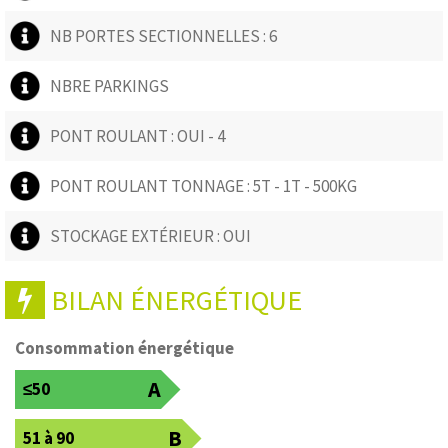
NB PORTES SECTIONNELLES : 6
NBRE PARKINGS
PONT ROULANT : OUI - 4
PONT ROULANT TONNAGE : 5T - 1T - 500KG
STOCKAGE EXTÉRIEUR : OUI
BILAN ÉNERGÉTIQUE
Consommation énergétique
A
≤50
B
51 à 90