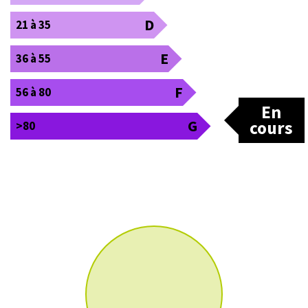
D
21 à 35
E
36 à 55
F
56 à 80
En
G
cours
>80