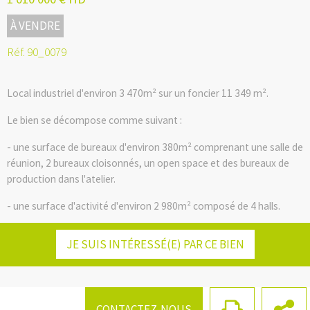
À VENDRE
Réf. 90_0079
Local industriel d'environ 3 470m² sur un foncier 11 349 m².
Le bien se décompose comme suivant :
- une surface de bureaux d'environ 380m² comprenant une salle de
réunion, 2 bureaux cloisonnés, un open space et des bureaux de
production dans l'atelier.
- une surface d'activité d'environ 2 980m² composé de 4 halls.
Facebook
Twitter
LinkedIn
Email
Le bien dispose de 4 ponts roulants (5T, 1T, 500kg, 5T), de
JE SUIS INTÉRESSÉ(E) PAR CE BIEN
plusieurs palans ( 500Kg et 1T), triphasée, de 6 portes
sectionnelles, de canalis, d'une dalle 2T/m², d'une hauteur sous
poutre de 6.5m, d'un systeme de chauffage par radiants gaz et par
aérothermes gaz.
CONTACTEZ-NOUS