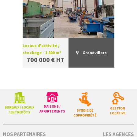
Locaux d'activité /
stockage - 1 800 m²
Grandvillars
700 000 € HT
MAISONS /
BUREAUX / LOCAUX
GESTION
SYNDIC DE
APPARTEMENTS
/ ENTREPÔTS
LOCATIVE
COPROPRIÉTÉ
NOS PARTENAIRES
LES AGENCES