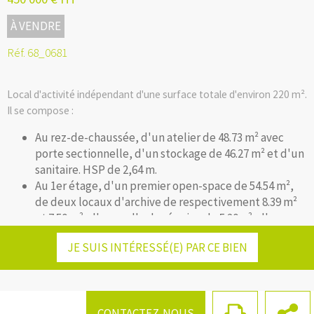
À VENDRE
Réf. 68_0681
Local d'activité indépendant d'une surface totale d'environ 220 m².
Il se compose :
Au rez-de-chaussée, d'un atelier de 48.73 m² avec
porte sectionnelle, d'un stockage de 46.27 m² et d'un
sanitaire. HSP de 2,64 m.
Au 1er étage, d'un premier open-space de 54.54 m²,
de deux locaux d'archive de respectivement 8.39 m²
et 7.50 m², d'une salle de réunion de 5.20m², d'un
Facebook
Twitter
LinkedIn
Email
second open-space de 26.52 m² et d'une kitchenette
JE SUIS INTÉRESSÉ(E) PAR CE BIEN
de 8 m² donnant accès à un balcon.
Ainsi que 6 places de parking privatives
L'ensemble du bâtiment est climatisé.
CONTACTEZ-NOUS