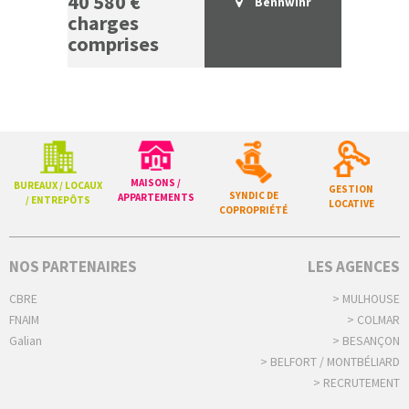
40 580 €
Bennwihr
charges
comprises
MAISONS /
BUREAUX / LOCAUX
GESTION
SYNDIC DE
APPARTEMENTS
/ ENTREPÔTS
LOCATIVE
COPROPRIÉTÉ
NOS PARTENAIRES
LES AGENCES
CBRE
> MULHOUSE
FNAIM
> COLMAR
Galian
> BESANÇON
> BELFORT / MONTBÉLIARD
> RECRUTEMENT