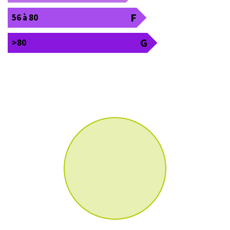
F
56 à 80
G
>80