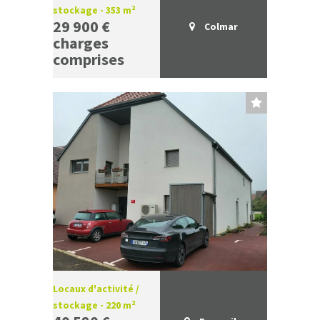
stockage - 353 m²
29 900 €
Colmar
charges
comprises
Locaux d'activité /
stockage - 220 m²