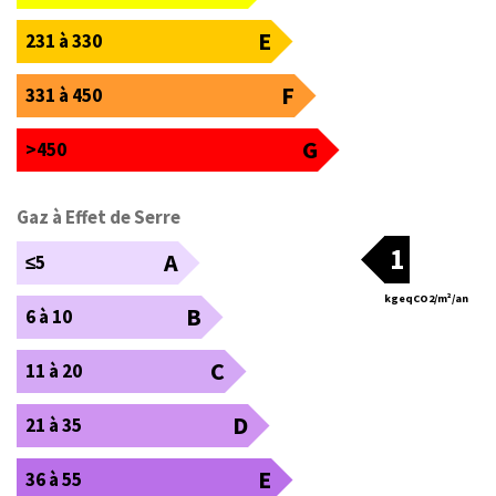
E
231 à 330
F
331 à 450
G
>450
Gaz à Effet de Serre
1
A
≤5
kgeqCO2/m²/an
B
6 à 10
C
11 à 20
D
21 à 35
E
36 à 55