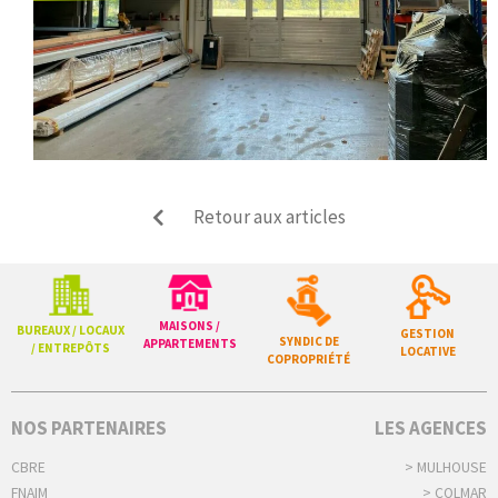
Retour aux articles
MAISONS /
BUREAUX / LOCAUX
GESTION
SYNDIC DE
APPARTEMENTS
/ ENTREPÔTS
LOCATIVE
COPROPRIÉTÉ
NOS PARTENAIRES
LES AGENCES
CBRE
> MULHOUSE
FNAIM
> COLMAR