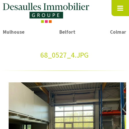
Mulhouse
Belfort
Colmar
68_0527_4.JPG