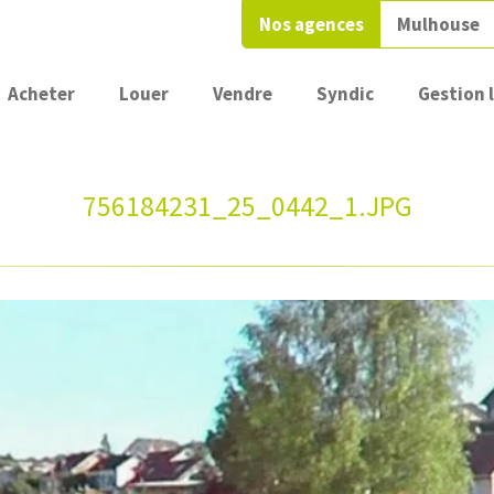
Nos agences
Mulhouse
Acheter
Louer
Vendre
Syndic
Gestion 
756184231_25_0442_1.JPG