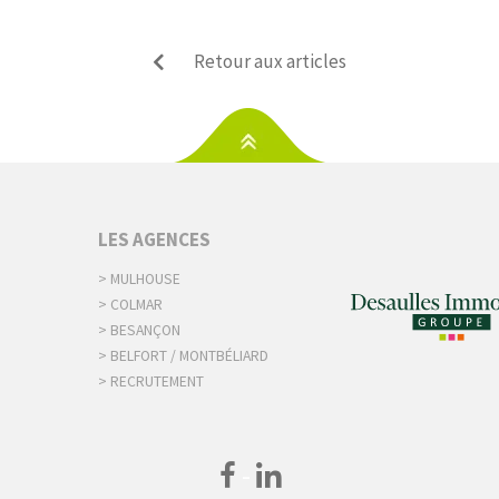
Retour aux articles
S
LES AGENCES
> MULHOUSE
> COLMAR
> BESANÇON
> BELFORT / MONTBÉLIARD
> RECRUTEMENT
-