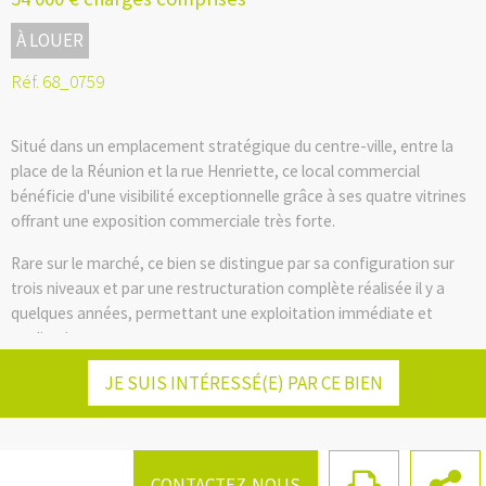
À LOUER
Réf. 68_0759
Situé dans un emplacement stratégique du centre-ville, entre la
place de la Réunion et la rue Henriette, ce local commercial
bénéficie d'une visibilité exceptionnelle grâce à ses quatre vitrines
offrant une exposition commerciale très forte.
Rare sur le marché, ce bien se distingue par sa configuration sur
trois niveaux et par une restructuration complète réalisée il y a
quelques années, permettant une exploitation immédiate et
qualitative.
Facebook
Twitter
LinkedIn
Email
Idéal pour une enseigne souhaitant s'implanter dans un secteur à
JE SUIS INTÉRESSÉ(E) PAR CE BIEN
fort passage, ce local est disponible à la location.
Loyer :
54000 € HT
CONTACTEZ-NOUS