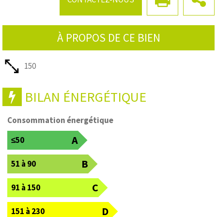
Honoraires charge preneur : 16200€ du montant du loyer annuel
HT/HC
Les informations sur les risques auxquels ce bien est exposé sont
À PROPOS DE CE BIEN
disponibles sur le site Géorisques :
www.georisques.gouv.fr
150
BILAN ÉNERGÉTIQUE
Consommation énergétique
A
≤50
B
51 à 90
C
91 à 150
D
151 à 230