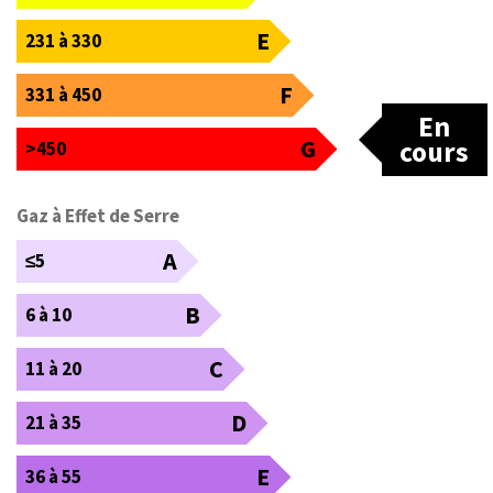
E
231 à 330
F
331 à 450
En
G
cours
>450
Gaz à Effet de Serre
A
≤5
B
6 à 10
C
11 à 20
D
21 à 35
E
36 à 55