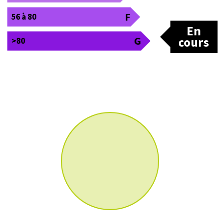
F
56 à 80
En
G
cours
>80