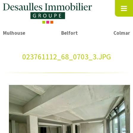
Mulhouse
Belfort
Colmar
023761112_68_0703_3.JPG