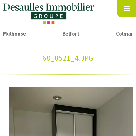
Mulhouse
Belfort
Colmar
68_0521_4.JPG