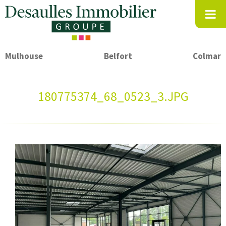
Mulhouse
Belfort
Colmar
180775374_68_0523_3.JPG