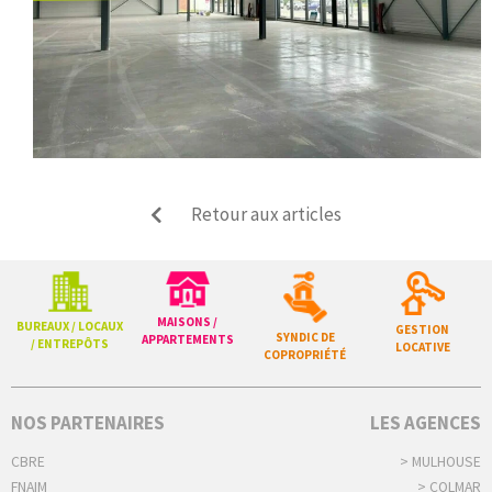
Retour aux articles
MAISONS /
BUREAUX / LOCAUX
GESTION
SYNDIC DE
APPARTEMENTS
/ ENTREPÔTS
LOCATIVE
COPROPRIÉTÉ
NOS PARTENAIRES
LES AGENCES
CBRE
> MULHOUSE
FNAIM
> COLMAR