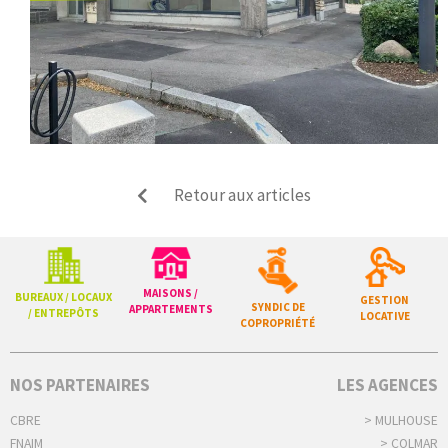
Retour aux articles
MAISONS /
BUREAUX / LOCAUX
GESTION
SYNDIC DE
APPARTEMENTS
/ ENTREPÔTS
LOCATIVE
COPROPRIÉTÉ
NOS PARTENAIRES
LES AGENCES
CBRE
> MULHOUSE
FNAIM
> COLMAR