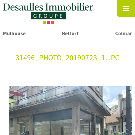
Mulhouse
Belfort
Colmar
31496_PHOTO_20190723_1.JPG