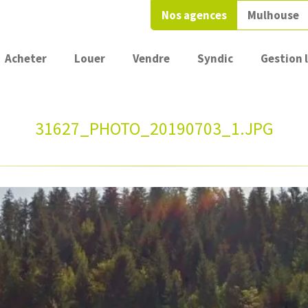
Nos agences
Mulhouse
Acheter
Louer
Vendre
Syndic
Gestion 
31627_PHOTO_20190703_1.JPG