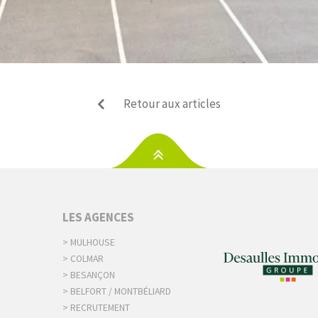
Retour aux articles
S
LES AGENCES
> MULHOUSE
> COLMAR
> BESANÇON
> BELFORT / MONTBÉLIARD
> RECRUTEMENT