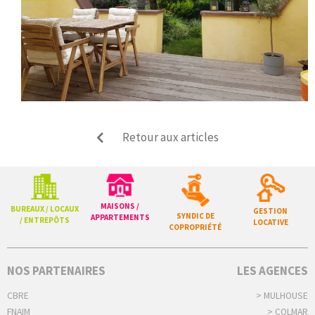
Retour aux articles
MAISONS /
BUREAUX / LOCAUX
GESTION
SYNDIC DE
APPARTEMENTS
/ ENTREPÔTS
LOCATIVE
COPROPRIÉTÉ
NOS PARTENAIRES
LES AGENCES
CBRE
> MULHOUSE
FNAIM
> COLMAR