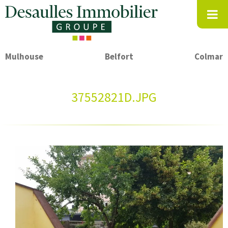
Mulhouse
Belfort
Colmar
37552821D.JPG