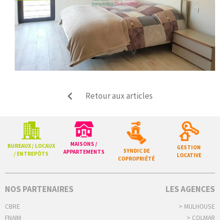
Retour aux articles
MAISONS /
BUREAUX / LOCAUX
GESTION
SYNDIC DE
APPARTEMENTS
/ ENTREPÔTS
LOCATIVE
COPROPRIÉTÉ
NOS PARTENAIRES
LES AGENCES
CBRE
> MULHOUSE
FNAIM
> COLMAR