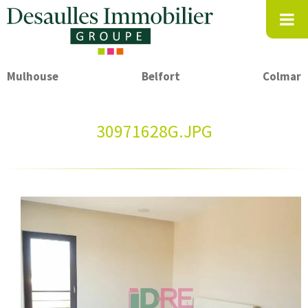
Mulhouse
Belfort
Colmar
30971628G.JPG