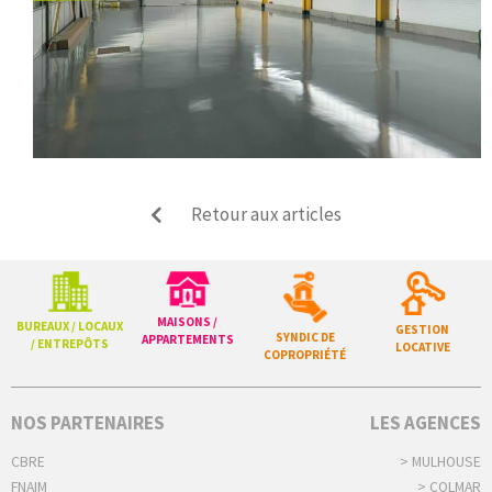
Retour aux articles
MAISONS /
BUREAUX / LOCAUX
GESTION
SYNDIC DE
APPARTEMENTS
/ ENTREPÔTS
LOCATIVE
COPROPRIÉTÉ
NOS PARTENAIRES
LES AGENCES
CBRE
> MULHOUSE
FNAIM
> COLMAR