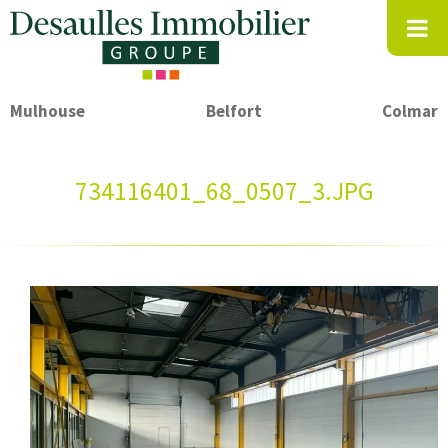
Mulhouse
Belfort
Colmar
734116401_68_0507_3.JPG