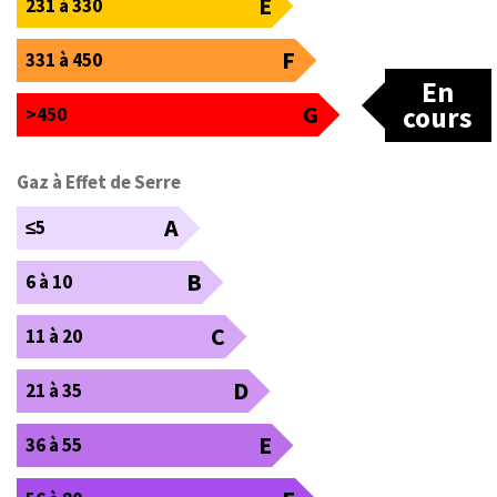
E
231 à 330
F
331 à 450
En
G
cours
>450
Gaz à Effet de Serre
A
≤5
B
6 à 10
C
11 à 20
D
21 à 35
E
36 à 55