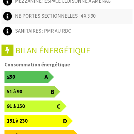
MEZZANINE : ESPACE CLOISONNÉ À AMÉNAG
NB PORTES SECTIONNELLES : 4 X 3.90
SANITAIRES : PMR AU RDC
BILAN ÉNERGÉTIQUE
Consommation énergétique
A
≤50
B
51 à 90
C
91 à 150
D
151 à 230