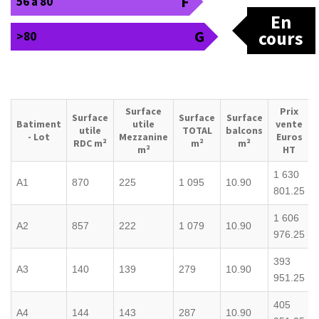
F
56 à 80
En
G
cours
>80
Surface
Prix
Surface
Surface
Surface
Batiment
utile
vente
utile
TOTAL
balcons
- Lot
Mezzanine
Euros
RDC m²
m²
m²
m²
HT
1 630
A1
870
225
1 095
10.90
801.25
1 606
A2
857
222
1 079
10.90
976.25
393
A3
140
139
279
10.90
951.25
405
A4
144
143
287
10.90