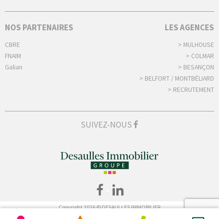
NOS PARTENAIRES
LES AGENCES
CBRE
> MULHOUSE
FNAIM
> COLMAR
Galian
> BESANÇON
> BELFORT / MONTBÉLIARD
> RECRUTEMENT
SUIVEZ-NOUS
-
Copyright 2026 © DESAULLES IMMOBILIER
Tous droits réservés -
Mentions légales
-
Déclaration de confidentialité
-
Politique de