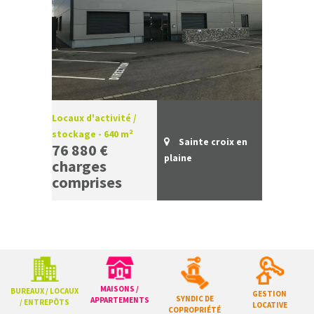
Locaux d'activité /
stockage - 640 m²
Sainte croix en
76 880 €
plaine
charges
comprises
MAISONS /
BUREAUX / LOCAUX
GESTION
SYNDIC DE
APPARTEMENTS
/ ENTREPÔTS
LOCATIVE
COPROPRIÉTÉ