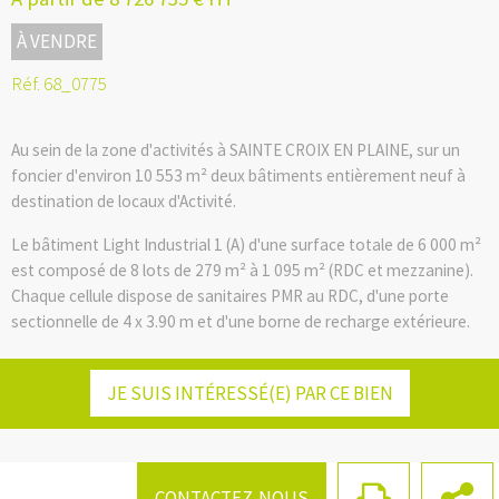
À VENDRE
Réf. 68_0775
Au sein de la zone d'activités à SAINTE CROIX EN PLAINE, sur un
foncier d'environ 10 553 m² deux bâtiments entièrement neuf à
destination de locaux d'Activité.
Le bâtiment Light Industrial 1 (A) d'une surface totale de 6 000 m²
est composé de 8 lots de 279 m² à 1 095 m² (RDC et mezzanine).
Chaque cellule dispose de sanitaires PMR au RDC, d'une porte
sectionnelle de 4 x 3.90 m et d'une borne de recharge extérieure.
Facebook
Twitter
LinkedIn
Email
Places de stationnements privatives; Livré clos couvert et fluides
en attentes.
JE SUIS INTÉRESSÉ(E) PAR CE BIEN
Le prix de vente est présenté net vendeur : les honoraires sont de
5%(HT) du montant du prix de vente à la charge de l’acquéreur
CONTACTEZ-NOUS