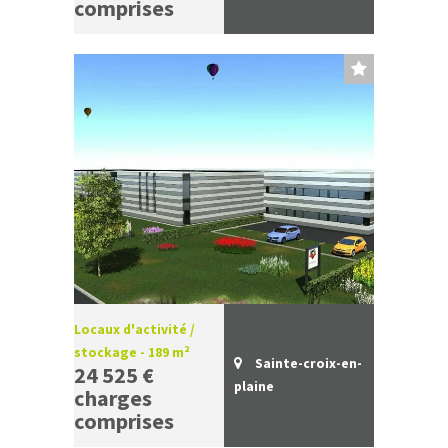
comprises
Locaux d'activité /
stockage - 189 m²
Sainte-croix-en-
24 525 €
plaine
charges
comprises