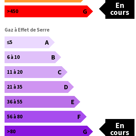
En
G
cours
>450
Gaz à Effet de Serre
A
≤5
B
6 à 10
C
11 à 20
D
21 à 35
E
36 à 55
F
56 à 80
En
G
cours
>80