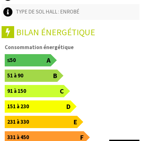
TYPE DE SOL HALL : ENROBÉ
BILAN ÉNERGÉTIQUE
Consommation énergétique
A
≤50
B
51 à 90
C
91 à 150
D
151 à 230
E
231 à 330
F
331 à 450