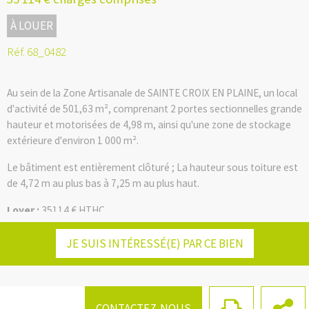
À LOUER
Réf. 68_0482
Au sein de la Zone Artisanale de SAINTE CROIX EN PLAINE, un local
d'activité de 501,63 m², comprenant 2 portes sectionnelles grande
hauteur et motorisées de 4,98 m, ainsi qu'une zone de stockage
extérieure d'environ 1 000 m².
Le bâtiment est entièrement clôturé ; La hauteur sous toiture est
de 4,72 m au plus bas à 7,25 m au plus haut.
Loyer :
35114 € HTHC
Facebook
Twitter
LinkedIn
Email
Honoraires charge preneur : 5267.1€ du montant du loyer annuel
JE SUIS INTÉRESSÉ(E) PAR CE BIEN
HT/HC
Les informations sur les risques auxquels ce bien est exposé sont
disponibles sur le site Géorisques :
www.georisques.gouv.fr
CONTACTEZ-NOUS