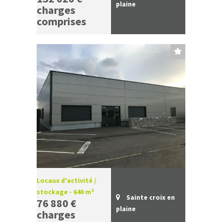
plaine
charges
comprises
Locaux d'activité /
stockage - 640 m²
Sainte croix en
76 880 €
plaine
charges