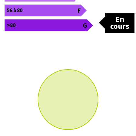
F
56 à 80
En
G
cours
>80