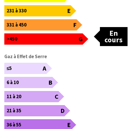
E
231 à 330
F
331 à 450
En
G
cours
>450
Gaz à Effet de Serre
A
≤5
B
6 à 10
C
11 à 20
D
21 à 35
E
36 à 55