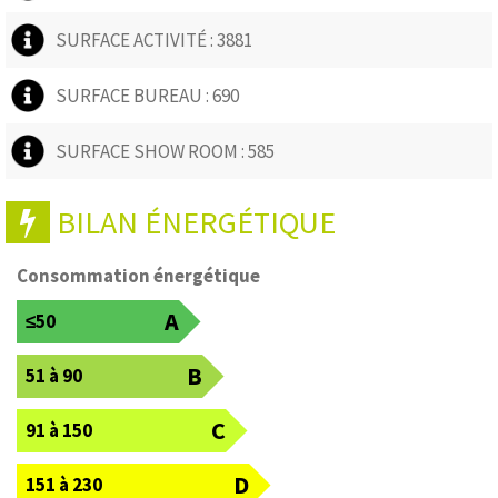
SURFACE ACTIVITÉ : 3881
SURFACE BUREAU : 690
SURFACE SHOW ROOM : 585
BILAN ÉNERGÉTIQUE
Consommation énergétique
A
≤50
B
51 à 90
C
91 à 150
D
151 à 230