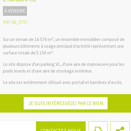
À VENDRE
Réf. 68_0757
Sur un terrain de 16 576 m², un ensemble immobilier composé de
plusieurs bâtiments à usage principal d'activité représentant une
surface totale de 5 156 m².
Le site dispose d'un parking VL, d'une aire de manoeuvre pour les
poids lourds et d'une aire de stockage extérieur.
Le site est entièrement clôturé avec portail et barrières d'accès.
Le prix de vente est présenté net vendeur : les honoraires sont de
Facebook
Twitter
LinkedIn
Email
5%(HT) du montant du prix de vente à la charge de l’acquéreur
JE SUIS INTÉRESSÉ(E) PAR CE BIEN
Les informations sur les risques auxquels ce bien est exposé sont
disponibles sur le site Géorisques :
www.georisques.gouv.fr
CONTACTEZ-NOUS