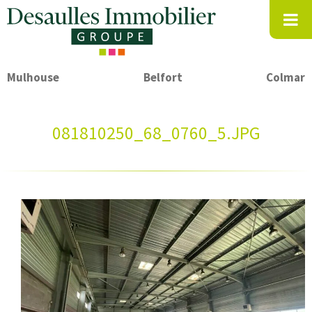
Mulhouse
Belfort
Colmar
081810250_68_0760_5.JPG