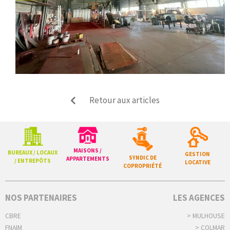
Retour aux articles
MAISONS /
BUREAUX / LOCAUX
GESTION
SYNDIC DE
APPARTEMENTS
/ ENTREPÔTS
LOCATIVE
COPROPRIÉTÉ
NOS PARTENAIRES
LES AGENCES
CBRE
> MULHOUSE
FNAIM
> COLMAR