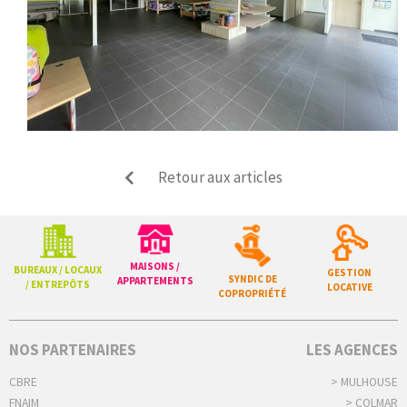
Retour aux articles
MAISONS /
BUREAUX / LOCAUX
GESTION
SYNDIC DE
APPARTEMENTS
/ ENTREPÔTS
LOCATIVE
COPROPRIÉTÉ
NOS PARTENAIRES
LES AGENCES
CBRE
> MULHOUSE
FNAIM
> COLMAR