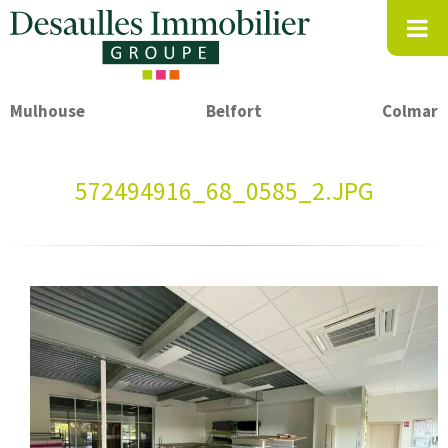
Mulhouse
Belfort
Colmar
572494916_68_0585_2.JPG