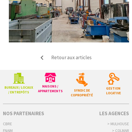
Retour aux articles
MAISONS /
BUREAUX / LOCAUX
GESTION
SYNDIC DE
APPARTEMENTS
/ ENTREPÔTS
LOCATIVE
COPROPRIÉTÉ
NOS PARTENAIRES
LES AGENCES
CBRE
> MULHOUSE
FNAIM
> COLMAR