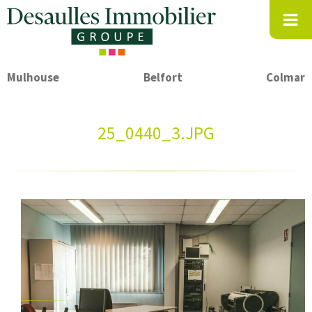
Mulhouse
Belfort
Colmar
25_0440_3.JPG