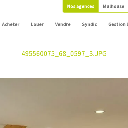
Nos agences
Mulhouse
Acheter
Louer
Vendre
Syndic
Gestion 
495560075_68_0597_3.JPG