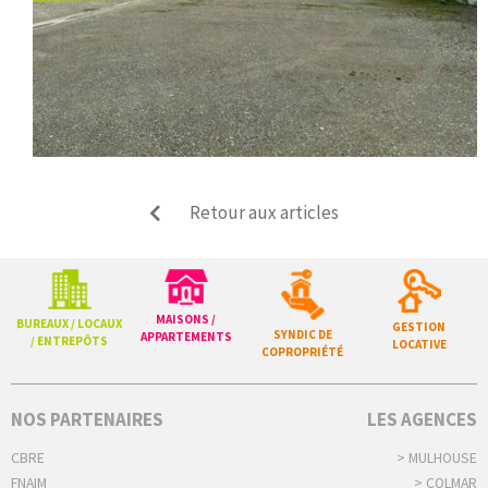
Retour aux articles
MAISONS /
BUREAUX / LOCAUX
GESTION
SYNDIC DE
APPARTEMENTS
/ ENTREPÔTS
LOCATIVE
COPROPRIÉTÉ
NOS PARTENAIRES
LES AGENCES
CBRE
> MULHOUSE
FNAIM
> COLMAR