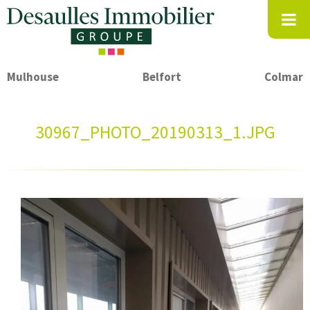
Mulhouse
Belfort
Colmar
30967_PHOTO_20190313_1.JPG