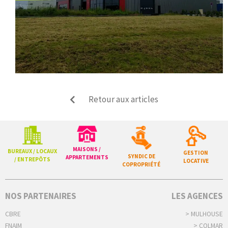
Retour aux articles
MAISONS /
BUREAUX / LOCAUX
GESTION
SYNDIC DE
APPARTEMENTS
/ ENTREPÔTS
LOCATIVE
COPROPRIÉTÉ
NOS PARTENAIRES
LES AGENCES
CBRE
> MULHOUSE
FNAIM
> COLMAR