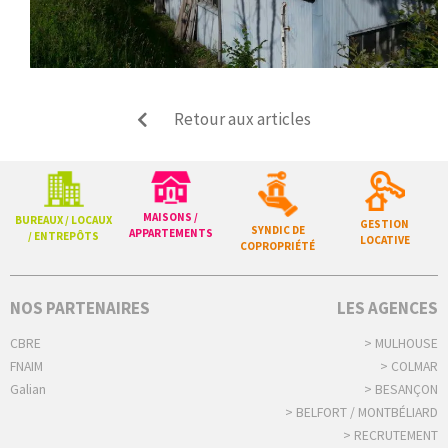
Retour aux articles
MAISONS /
BUREAUX / LOCAUX
GESTION
SYNDIC DE
APPARTEMENTS
/ ENTREPÔTS
LOCATIVE
COPROPRIÉTÉ
NOS PARTENAIRES
LES AGENCES
CBRE
> MULHOUSE
FNAIM
> COLMAR
Galian
> BESANÇON
> BELFORT / MONTBÉLIARD
> RECRUTEMENT