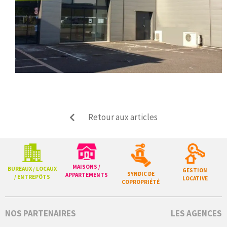
Retour aux articles
MAISONS /
BUREAUX / LOCAUX
GESTION
SYNDIC DE
APPARTEMENTS
/ ENTREPÔTS
LOCATIVE
COPROPRIÉTÉ
NOS PARTENAIRES
LES AGENCES