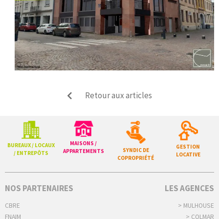
Retour aux articles
MAISONS /
BUREAUX / LOCAUX
GESTION
SYNDIC DE
APPARTEMENTS
/ ENTREPÔTS
LOCATIVE
COPROPRIÉTÉ
NOS PARTENAIRES
LES AGENCES
CBRE
> MULHOUSE
FNAIM
> COLMAR