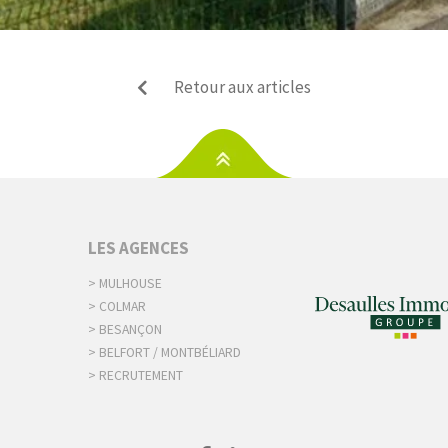
Retour aux articles
S
LES AGENCES
> MULHOUSE
> COLMAR
> BESANÇON
> BELFORT / MONTBÉLIARD
> RECRUTEMENT