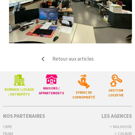
Retour aux articles
MAISONS /
BUREAUX / LOCAUX
GESTION
SYNDIC DE
APPARTEMENTS
/ ENTREPÔTS
LOCATIVE
COPROPRIÉTÉ
NOS PARTENAIRES
LES AGENCES
CBRE
> MULHOUSE
FNAIM
> COLMAR