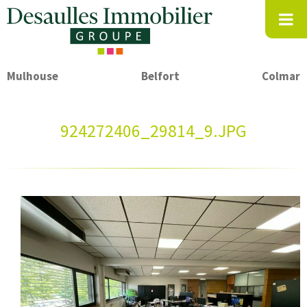
Mulhouse
Belfort
Colmar
924272406_29814_9.JPG