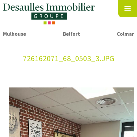
Mulhouse
Belfort
Colmar
726162071_68_0503_3.JPG