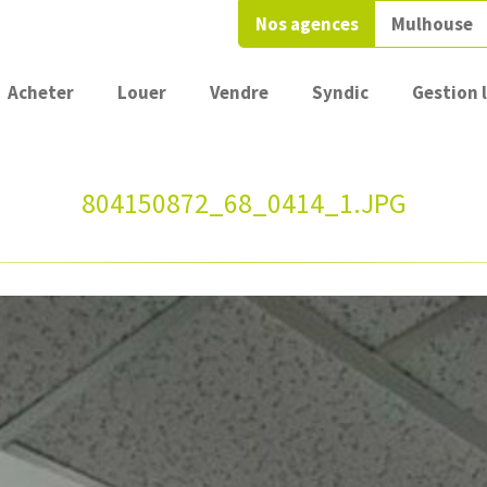
Nos agences
Mulhouse
Acheter
Louer
Vendre
Syndic
Gestion 
804150872_68_0414_1.JPG