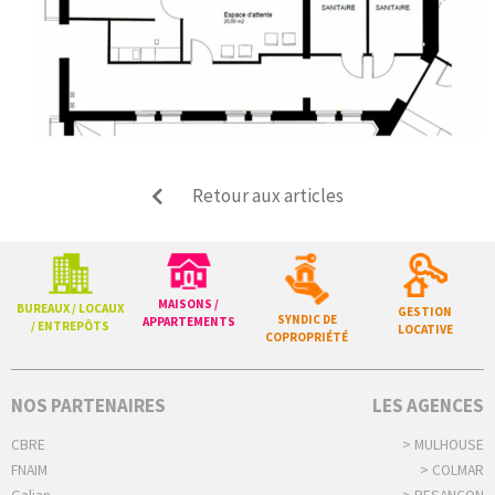
Retour aux articles
MAISONS /
BUREAUX / LOCAUX
GESTION
SYNDIC DE
APPARTEMENTS
/ ENTREPÔTS
LOCATIVE
COPROPRIÉTÉ
NOS PARTENAIRES
LES AGENCES
CBRE
> MULHOUSE
FNAIM
> COLMAR