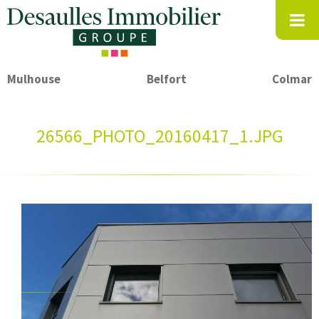
Mulhouse
Belfort
Colmar
26566_PHOTO_20160417_1.JPG