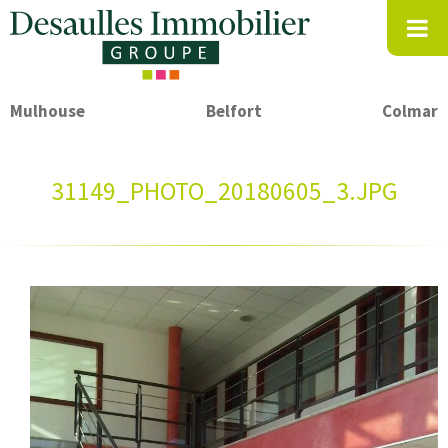
Mulhouse
Belfort
Colmar
31149_PHOTO_20180605_3.JPG