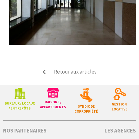
Retour aux articles
MAISONS /
BUREAUX / LOCAUX
GESTION
SYNDIC DE
APPARTEMENTS
/ ENTREPÔTS
LOCATIVE
COPROPRIÉTÉ
NOS PARTENAIRES
LES AGENCES