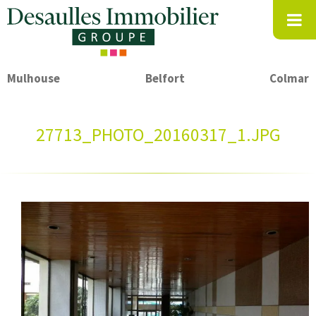
Mulhouse
Belfort
Colmar
27713_PHOTO_20160317_1.JPG