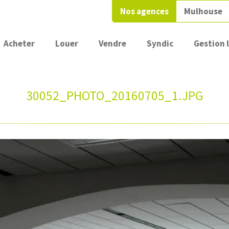
Nos agences
Mulhouse
Acheter
Louer
Vendre
Syndic
Gestion 
30052_PHOTO_20160705_1.JPG