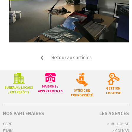
Retour aux articles
MAISONS /
BUREAUX / LOCAUX
GESTION
SYNDIC DE
APPARTEMENTS
/ ENTREPÔTS
LOCATIVE
COPROPRIÉTÉ
NOS PARTENAIRES
LES AGENCES
CBRE
> MULHOUSE
FNAIM
> COLMAR