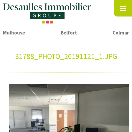
Mulhouse
Belfort
Colmar
31788_PHOTO_20191121_1.JPG