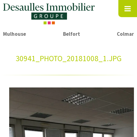
Mulhouse
Belfort
Colmar
30941_PHOTO_20181008_1.JPG