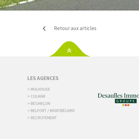
Retour aux articles
S
LES AGENCES
> MULHOUSE
> COLMAR
> BESANÇON
> BELFORT / MONTBÉLIARD
> RECRUTEMENT