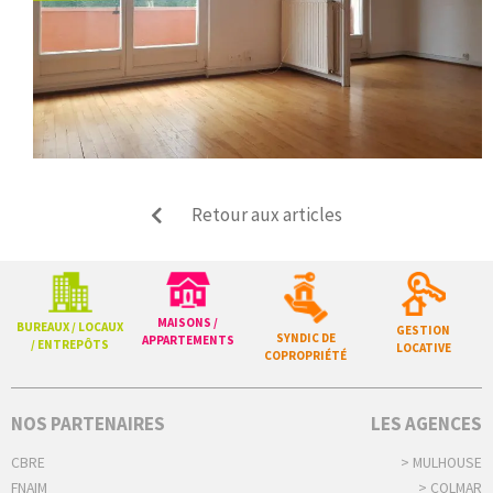
Retour aux articles
MAISONS /
BUREAUX / LOCAUX
GESTION
SYNDIC DE
APPARTEMENTS
/ ENTREPÔTS
LOCATIVE
COPROPRIÉTÉ
NOS PARTENAIRES
LES AGENCES
CBRE
> MULHOUSE
FNAIM
> COLMAR