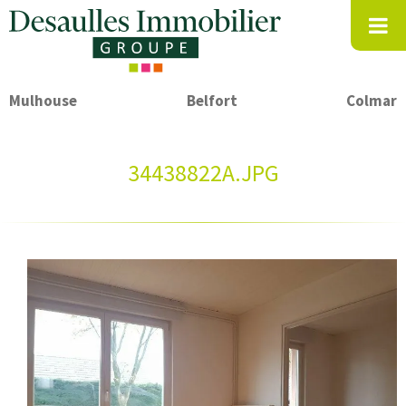
Mulhouse
Belfort
Colmar
34438822A.JPG