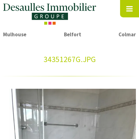
Mulhouse
Belfort
Colmar
34351267G.JPG