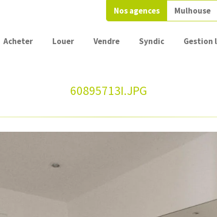
Nos agences
Mulhouse
Acheter
Louer
Vendre
Syndic
Gestion 
60895713I.JPG