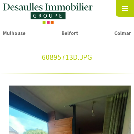
Mulhouse
Belfort
Colmar
60895713D.JPG