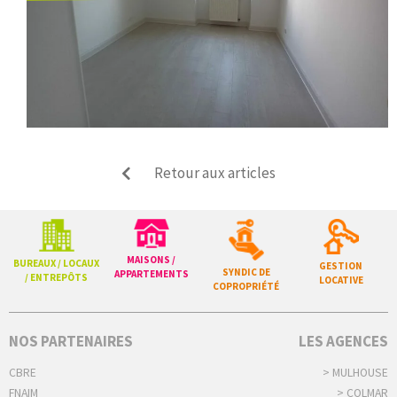
Retour aux articles
MAISONS /
BUREAUX / LOCAUX
GESTION
SYNDIC DE
APPARTEMENTS
/ ENTREPÔTS
LOCATIVE
COPROPRIÉTÉ
NOS PARTENAIRES
LES AGENCES
CBRE
> MULHOUSE
FNAIM
> COLMAR