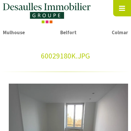
Mulhouse
Belfort
Colmar
60029180K.JPG