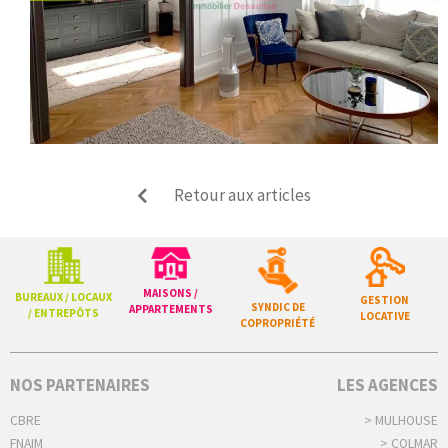
Retour aux articles
MAISONS /
BUREAUX / LOCAUX
GESTION
SYNDIC DE
APPARTEMENTS
/ ENTREPÔTS
LOCATIVE
COPROPRIÉTÉ
NOS PARTENAIRES
LES AGENCES
CBRE
> MULHOUSE
FNAIM
> COLMAR