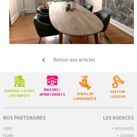
Retour aux articles
MAISONS /
BUREAUX / LOCAUX
GESTION
SYNDIC DE
APPARTEMENTS
/ ENTREPÔTS
LOCATIVE
COPROPRIÉTÉ
NOS PARTENAIRES
LES AGENCES
CBRE
> MULHOUSE
FNAIM
> COLMAR