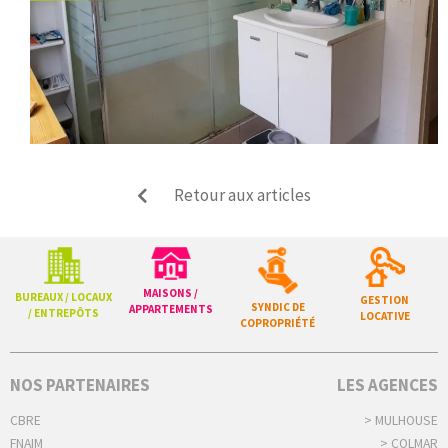
Retour aux articles
MAISONS /
BUREAUX / LOCAUX
GESTION
SYNDIC DE
APPARTEMENTS
/ ENTREPÔTS
LOCATIVE
COPROPRIÉTÉ
NOS PARTENAIRES
LES AGENCES
CBRE
> MULHOUSE
FNAIM
> COLMAR