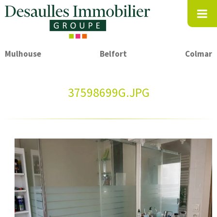
Mulhouse
Belfort
Colmar
37598699G.JPG